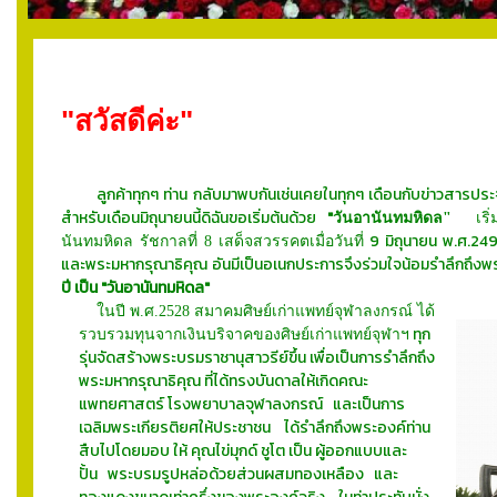
"สวัสดีค่ะ"
ลูกค้าทุกๆ ท่าน กลับมาพบกันเช่นเคยในทุกๆ เดือนกับข่าวสารประ
สำหรับเดือนมิถุนายนนี้ดิฉันขอเริ่มต้นด้วย
"
วันอานันทมหิดล"
เริ่
9 มิถุนายน พ.ศ.24
นันทมหิดล รัชกาลที่ 8 เสด็จสวรรคตเมื่อวันที่
และพระมหากรุณาธิคุณ อันมีเป็นอเนกประการจึงร่วมใจน้อมรำลึกถึงพ
ปี เป็น
"วันอานันทมหิดล"
ในปี พ.ศ.2528 สมาคมศิษย์เก่าแพทย์จุฬาลงกรณ์ ได้
ทุก
รวบรวมทุนจากเงินบริจาคของศิษย์เก่าแพทย์จุฬาฯ
รุ่นจัดสร้างพระบรมราชานุสาวรีย์ขึ้น เพื่อเป็นการรำลึกถึง
พระมหากรุณาธิคุณ ที่ได้ทรงบันดาลให้เกิดคณะ
แพทยศาสตร์ โรงพยาบาลจุฬาลงกรณ์ และเป็นการ
เฉลิมพระเกียรติยศให้ประชาชน ได้รำลึกถึงพระองค์ท่าน
สืบไปโดยมอบ ให้ คุณไข่มุกด์ ชูโต เป็น ผู้ออกแบบและ
ปั้น พระบรมรูปหล่อด้วยส่วนผสมทองเหลือง และ