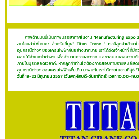
ภาพด้านบนนี้เป็นภาพบรรยากาศในงาน "
Manufacturing Expo 
สนใจแล้วใช่ไหมคะ สำหรับที่บูธ" Titan Crane " เรามีลูกค้าเข้าม
อุปกรณ์ต่างๆ ของเครนไฟฟ้ากันอย่างมากมาย เราได้จัดเจ้าหน้าที่ ที่ม
คอยให้คำแนะนำต่างๆ เพื่ออำนวยความสะดวก และตอบสนองความต้องกา
ภายในบูธตลอดเวลาค่ะ หากลูกค้าท่านใดต้องการสอบถามรายละเอียดต่า
อุปกรณ์ต่างๆ ของเครนไฟฟ้าเพิ่มเติม มาพบกับเราได้ภายในงานที่
บูธ 
วันที่ 19-22 มิถุนายน 2557 (วันพฤหัสบดี-วันอาทิตย์) เวลา 10.00-19.