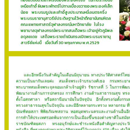
ทองแดงขนาดเท่าครึ่งของพระองค์จริง ในท่าประทับนั่ง
เหนือเก้าอี้ ผินพระพักตร์ไปทางเบื้องขวาของพระองค์เล็ก
น้อย พระบรมรูปและเก้าอี้สูงประมาณหนึ่งเมตรครึ่ง
พระบรมราชานุสาวรีย์ประดิษฐานไว้หน้าตึกอานันทมหิดล
คณะแพทยศาสตร์จุฬาลงกรณ์มหาวิทยาลัย ในโรง
พยาบาลจุฬาลงกรณ์พระบาทสมเด็จพระ เจ้าอยู่หัวภูมิพล
อดุลยเดช เสด็จพระราชดำเนินทรงเปิดพระบรมราชานุ
สาวรีย์แห่งนี้ เมื่อวันที่ 30 พฤษภาคม พ.ศ.2529
และอีกหนึ่งวันสำคัญในเดือนมิถุนายน
ทางประวัติศาสตร์ไท
ความเป็นมากันเลยค่ะ สมเด็จพระเจ้าบรมวงศ์เธอ กรมพระย
พระบาทสมเด็จพระจุลจอมเกล้าเจ้าอยู่หัว รัชกาลที่ 5 ในการพัฒ
พัฒนางานด้านการปกครอง การศึกษา งานด้านสาธารณสุข ทรงก่อต
ตั้งโอสถศาลา หรือสถานีอนามัยในปัจจุบัน อีกทั้งทรงก่อตั้งกร
ทรวงสาธารณสุขในปัจจุบัน และมีอีกหลายกระทรวง หลายกรม ที่ทรงเ
บัณฑิตยสภา พิพิธภัณฑสถาน หอสมุดพระนครและงานด้านอื่นอีกหล
การทำให้ประเทศรอดพ้นจากการเป็นเมืองขึ้นของต่างชาติในสมั
ราชบัณฑิตยสภา ทรงอนุรักษ์และชำระหนังสือสำคัญทางประวั
หนังสือ ที่ทรงคุณค่าทางประวัติศาสตร์ไว้มากกว่า 650 เรื่อ