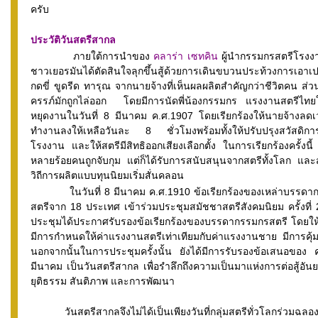
ครับ
ประวัติวันสตรีสากล
ภายใต้การนำของ
คลาร่า เซทคิน
ผู้นำกรรมกรสตรีโรงง
ชาวเยอรมันได้ตัดสินใจลุกขึ้นสู้ด้วยการเดินขบวนประท้วงการเอาเป
กดขี่ ขูดรีด ทารุณ จากนายจ้างที่เห็นผลผลิตสำคัญกว่าชีวิตคน ส่วน
ครรภ์มักถูกไล่ออก โดยมีการนัดพี่น้องกรรมกร แรงงานสตรีไทยใ
หยุดงานในวันที่ 8 มีนาคม ค.ศ.1907 โดยเรียกร้องให้นายจ้างลด
ทำงานลงให้เหลือวันละ 8 ชั่วโมงพร้อมทั้งให้ปรับปรุงสวัสดิก
โรงงาน และให้สตรีมีสิทธิออกเสียงเลือกตั้ง ในการเรียกร้องครั้งนี้
หลายร้อยคนถูกจับกุม แต่ก็ได้รับการสนับสนุนจากสตรีทั้งโลก และส
วิถีการผลิตแบบทุนนิยมเริ่มสั่นคลอน
ในวันที่ 8 มีนาคม ค.ศ.1910 ข้อเรียกร้องของเหล่าบรรดากรร
สตรีจาก 18 ประเทศ เข้าร่วมประชุมสมัชชาสตรีสังคมนิยม ครั้งที่
ประชุมได้ประกาศรับรองข้อเรียกร้องของบรรดากรรมกรสตรี โดยให้
มีการกำหนดให้ค่าแรงงานสตรีเท่าเทียมกับค่าแรงงานชาย มีการคุ้
นอกจากนั้นในการประชุมครั้งนั้น ยังได้มีการรับรองข้อเสนอของ
มีนาคม เป็นวันสตรีสากล เพื่อรำลึกถึงความเป็นมาแห่งการต่อสู้อั
ยุติธรรม สันติภาพ และการพัฒนา
วันสตรีสากลจึงไม่ได้เป็นเพียงวันที่กลุ่มสตรีทั่วโลกร่วมฉลอ