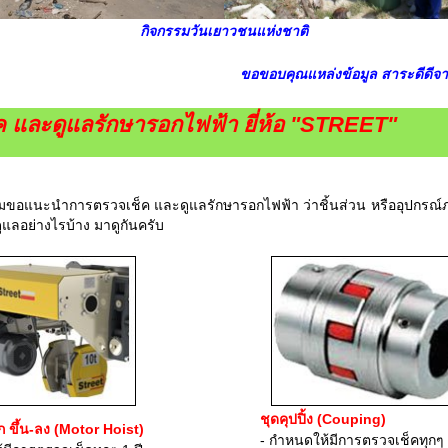
กิจกรรมวันเยาวชนแห่งชาติ
ขอขอบคุณแหล่งข้อมูล สาระดีดีจ
 และดูแลรักษารอกไฟฟ้า ยี่ห้อ "STREET"
นะนำการตรวจเช็ค และดูแลรักษารอกไฟฟ้า ว่าชิ้นส่วน หรืออุปกรณ์ภา
ลอย่างไรบ้าง มาดูกันครับ
ชุดคุปปิ้ง (Couping)
 ขึ้น-ลง (Motor Hoist)
- กำหนดให้มีการตรวจเช็คทุกๆ 1