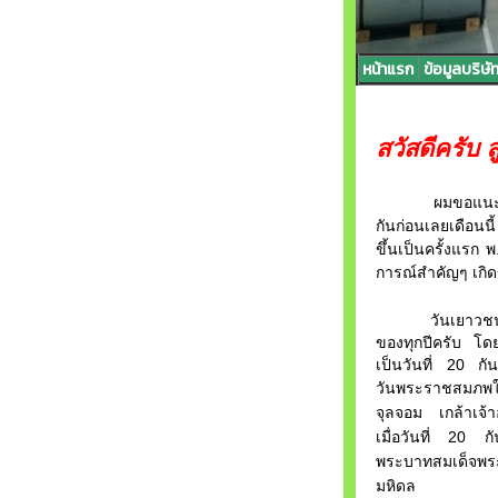
หน้าแรก
ข้อมูลบริษั
สวัสดีครับ
ผมขอแนะนำตัวก่
กันก่อนเลยเดือนนี
ขึ้นเป็นครั้งแรก
การณ์สำคัญๆ เกิดข
วันเยาวชนติ
ของทุกปีครับ
โดย
เป็นวันที่
20
กั
วันพระราชสมภพ
จุลจอม เกล้าเจ้า
เมื่อวันที่
20
ก
พระบาท
สมเด็จพระ
มหิดล