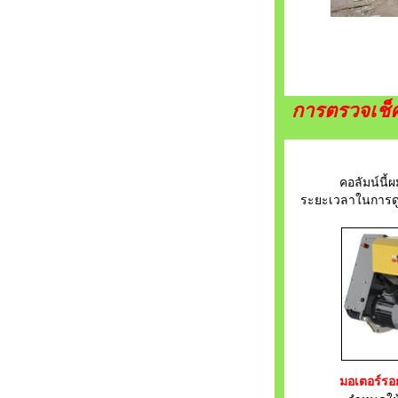
การตรวจเช็ค
คอลัมน์นี้ผมขอแ
ระยะเวลาในการดูแ
มอเตอร์รอก