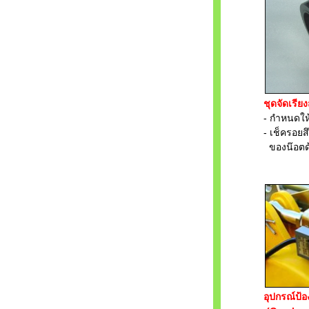
ชุดจัดเรีย
- กำหนดให้มีก
- เช็ครอยสึก 
ของน๊อตด้วย
อุปกรณ์ป้อ