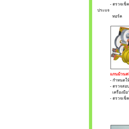
- ตรวจเช็คน๊อ
ประแจ
ทอร์ค
แกนม้วนส
- กำหนดให้มีก
- ตรวจสอบการส
เครื่องมือวั
- ตรวจเช็คสภ