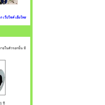
าก
เว็ปไชค์
เอ็มไทย
ยในตัวรอกนั้น มี
 ปี