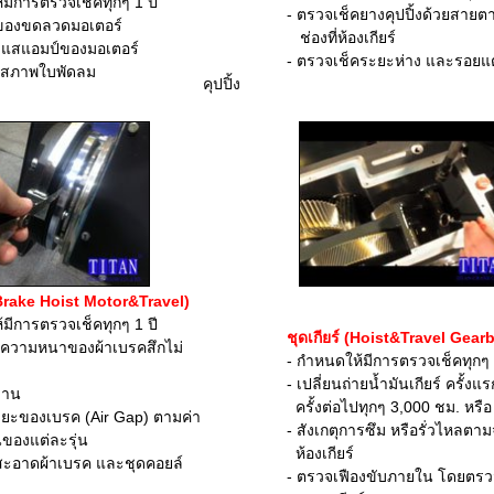
ารตรวจเช็คทุกๆ 1 ปี
- ตรวจเช็คยางคุปปิ้งด้วยสายตา 
งขดลวดมอเตอร์
ช่องที่ห้องเกียร์
แอมป์ของมอเตอร์
- ตรวจเช็คระยะห่าง และรอยแตกร
ภาพใบพัดลม
คุปปิ้ง
Brake Hoist Motor&Travel)
ารตรวจเช็คทุกๆ 1 ปี
ชุดเกียร์ (Hoist&Travel Gear
มหนาของผ้าเบรคสึกไม่
- กำหนดให้มีการตรวจเช็คทุกๆ 1
- เปลี่ยนถ่ายน้ำมันเกียร์ ครั้งแรกท
าน
ครั้งต่อไปทุกๆ 3,000 ชม. หรือ 2
ของเบรค (Air Gap) ตามค่า
- สังเกตุการซึม หรือรั่วไหลตามจุ
ต่ละรุ่น
ห้องเกียร์
ดผ้าเบรค และชุดคอยล์
- ตรวจเฟืองขับภายใน โดยตรวจเ