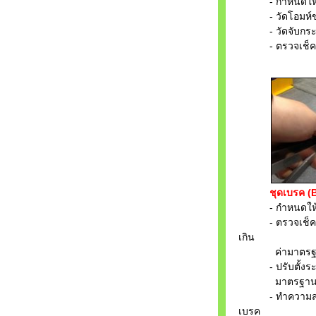
- กำหนดให้มีก
- วัดโอมห์ขอ
- วัดจับกระแส
- ตรวจเช็คส
ชุดเบรค (
- กำหนดให้มีก
- ตรวจเช็คควา
เกิน
ค่ามาตรฐ
- ปรับตั้งระยะ
มาตรฐานของแ
- ทำความสะอา
เบรค