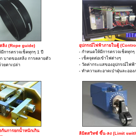
อุปกรณ์ไฟฟ้าภายในตู้ (Contro
งสลิง (Rope guide)
- กำหนดให้มีการตรวจเช็คทุกๆ 1
ารตรวจเช็คทุกๆ 1 ปี
- เช็คจุดต่อเข้าไฟต่างๆ
บาดของสลิง การคลายตัว
-
วัดค่ากระแสของอุปกรณ์ไฟฟ้
ตาเปล่า
- ทำความสะอาดเป่าฝุ่นละอองภาย
งกันการยกน้ำหนักเกิน
ลิมิตสวิทช์ ขึ้น-ลง (Limit sw