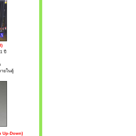
l)
 ปี
า
ในตู้
ith Up-Down)