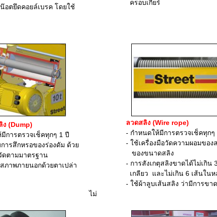
ครอบเกียร์
ตยึดคอยล์เบรค โดยใช้
ลวดสลิง (Wire rope)
ลิง (Dump)
- กำหนดให้มีการตรวจเช็คทุกๆ 1
ารตรวจเช็คทุกๆ 1 ปี
- ใช้เครื่องมือวัดความผอมของสลิง
ึกหรอของร่องดัม ด้วย
ของขนาดสลิง
ดตามมาตรฐาน
- การสังเกตุสลิงขาดได้ไม่เกิน 3 เ
าพภายนอกด้วยตาเปล่า
เกลียว และไม่เกิน 6 เส้นในหลาย
- ใช้ผ้าลูบเส้นสลิง
ว่ามีการขาด
ไม่