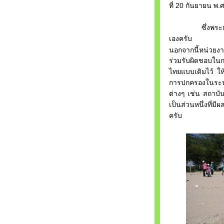
ที่
20
กันยายน
พ
.
ซึ่งพระมหากษัต
เองครับ
นอกจากนี้หน่วยง
ร่วมรับผิดชอบใน
ไทยแบบเดิมไว้
ให
การปกครองในระ
ต่างๆ
เช่น
สถาบั
เป็นส่วนหนึ่งที่
ครับ