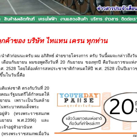
ท
สินค้า&ผลิตภัณฑ์
เครนไฟฟ้า
งานแสดงสินค้า
บริการ
ข่าวสาร
ติดต่อเร
 ลูกค้าของ บริษัท ไทแทน เครน ทุกท่าน
อนนะครับ ผม อภิสิทธ์ ฝ่ายขายโครงการ ครับ วันนี้ผมจะกล่าวถึงวั
้ เดือนกันยายน ผมขอพูดถึงวันที่ 20 กันยายน ของทุกปี คือวันเยาวชนแห่งชา
 พ.ศ. 2528 โดยได้องค์การสหประชาชาติกำหนดให้ปี พ.ศ. 2528 เป็นปีเยา
ึ้นในวันนี้คือ
แห่งชาติ
ตรงกับวันที่
20
คณะรัฐมนตรีได้กำหนดให้
นยายน
เพราะเป็นวันคล้าย
ใน
พระบาทสมเด็จพระ
อยู่หัว
(
ทรงพระราชสมภพ
ันยายน
พ
.
ศ
.2396)
และ
เจ้าอยู่หัวอานันท
(
ทรงพระราชสมภพเมื่อวัน