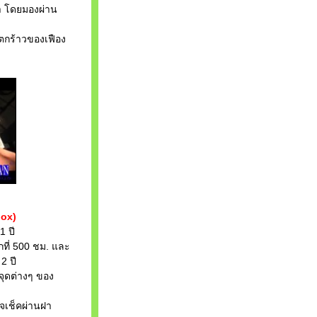
โดยมองผ่าน
้าวของเฟือง
box)
 ปี
ี่ 500 ชม. และ
 ปี
ดต่างๆ ของ
ช็คผ่านฝา