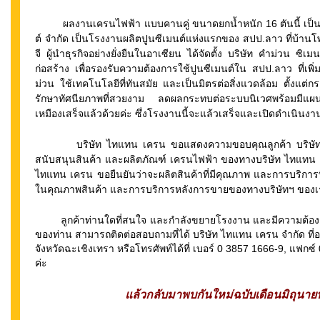
ผลงานเครนไฟฟ้า แบบคานคู่ ขนาดยกน้ำหนัก 16 ตันนี้ เป็นอีก
ต์ จำกัด เป็นโรงงานผลิตปูนซีเมนต์แห่งแรกของ สปป.ลาว ที่บ้านโ
จี ผู้นำธุรกิจอย่างยั่งยืนในอาเซียน ได้จัดตั้ง บริษัท คำม่วน ซิเ
ก่อสร้าง เพื่อรองรับความต้องการใช้ปูนซีเมนต์ใน สปป.ลาว ที่เพิ่ม
ม่วน ใช้เทคโนโลยีที่ทันสมัย และเป็นมิตรต่อสิ่งแวดล้อม ตั้งแต
รักษาทัศนียภาพที่สวยงาม ลดผลกระทบต่อระบบนิเวศพร้อมมีแผนฟื้นฟ
เหมืองเสร็จแล้วด้วยค่ะ ซึ่งโรงงานนี้จะแล้วเสร็จและเปิดดำเนิน
บริษัท ไทแทน เครน ขอแสดงความขอบคุณลูกค้า บริษัท 
สนับสนุนสินค้า และผลิตภัณฑ์ เครนไฟฟ้า ของทางบริษัท ไทแทน เค
ไทแทน เครน ขอยืนยันว่าจะผลิตสินค้าที่มีคุณภาพ และการบริการที่ป
ในคุณภาพสินค้า และการบริการหลังการขายของทางบริษัทฯ ของ
ลูกค้าท่านใดที่สนใจ และกำลังขยายโรงงาน และมีความต้องก
ของท่าน สามารถติดต่อสอบถามที่ได้ บริษัท ไทแทน เครน จำกัด ที่
จังหวัดฉะเชิงเทรา หรือโทรศัพท์ได้ที่ เบอร์ 0 3857 1666-9, แฟกซ์
ค่ะ
แล้วกลับมาพบกันใหม่ฉบับเดือนมิถุนายน