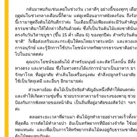
กลับมาพบกันเช่นเคยในช่วงวัน เวลาดีๆ อย่างนี้ของทุกๆ เดือนนะค
ฤดูฝนในช่วงกลางเดือนนี้ก็ตาม แต่ดูเหมือนอากาศยังคงร้อน ถึงร้
นี้เรามาพูดถึงต้นไม้กันดีกว่าค่ะ ในเดือนนี้ไม่เพียงแต่จะมีวันสำคั
ธรรมชาติมาให้ได้กล่าวถึงกันด้วยค่ะ ซึ่งก็เป็นวันต้นไม้แห่งชาตินั
ตรงกับวันวิสาขบูชา (ขึ้น 15 ค่ำ เดือน 6) ของทุกปีค่ะ สำหรับวันต้น
ชาติ" ก็เพื่อส่งเสริมและกระตุ้นให้คนไทยเราตระหนัก และหวงแ
การอนุรักษ์ และรู้จักการใช้ประโยชน์จากทรัพยากรธรรมชาติอย่างคุ้
ไปในอนาคตค่ะ
คุณประโยชน์ของต้นไม้ สำหรับมนุษย์ และสัตว์โลกนั้น มีทั้ง
ทางตรง และทางอ้อม ซึ่งในทางตรงได้แก่การนำมาเป็นอาหาร ยา
รักษาโรค ที่อยู่อาศัย ทำเส้นใยเครื่องนุ่งห่ม ทำสิ่งปลูกสร้างอาศัย
ใช้เป็นวัตถุเคมี และอื่นๆ อีกมามายค่ะ
ส่วนทางอ้อม ต้นไม้เป็นปัจจัยสำคัญอันหนึ่งที่ทำให้ฝนตกค่ะ
และทำให้เกิดความชุ่มชื้น ช่วยบรรเทาความร้ายแรงของพายุ ช่วย
ป้องกันการพังทลายของหน้าดิน เป็นถิ่นที่อยู่อาศัยของสัตว์ป่า ฯลฯ
ค่ะ
ตลอดระยะเวลาที่ผ่านมา ต้นไม้ถูกทำลายอย่างรวดเร็วทั้งจา
ที่สุดคือ การตัดไม้ทำลายป่า อันเป็นทรัพยากรที่มีอย่างจำกัด ใช
ทดแทนค่ะ และเพื่อเป็นการให้ทรัพยากรต้นไม้คงอยู่กับธรรมชาต
ต้นไม้ทดแทนกันค่ะ