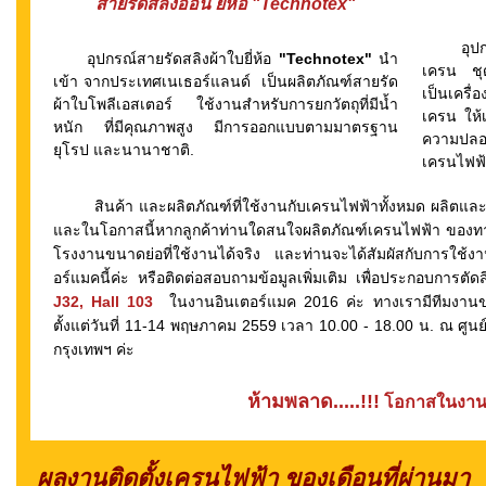
สายรัดสลิงอ่อน ยี่ห้อ
"Technotex"
อุปกรณ์
อุปกรณ์สายรัดสลิงผ้าใบยี่ห้อ
"Technotex"
นำ
เครน ชุ
เข้า จากประเทศเนเธอร์แลนด์ เป็นผลิตภัณฑ์สายรัด
เป็นเครื
ผ้าใบโพลีเอสเตอร์ ใช้งานสำหรับการยกวัตถุที่มีน้ำ
เครน ให้
หนัก ที่มีคุณภาพสูง มีการออกแบบตามมาตรฐาน
ความปลอ
ยุโรป และนานาชาติ.
เครนไฟฟ
สินค้า และผลิตภัณฑ์ที่ใช้งานกับเครนไฟฟ้าทั้งหมด ผลิตแ
และในโอกาสนี้หากลูกค้าท่านใดสนใจผลิตภัณฑ์เครนไฟฟ้า ของทา
โรงงานขนาดย่อที่ใช้งานได้จริง และท่านจะได้สัมผัสกับการใช้ง
อร์แมคนี้ค่ะ หรือติดต่อสอบถามข้อมูลเพิ่มเติม เพื่อประกอบการตัด
J
32, Hall 103
ในงานอินเตอร์แมค 2016 ค่ะ ทางเรามีทีมงานขา
ตั้งแต่วันที่ 11-14 พฤษภาคม 2559 เวลา 10.00 - 18.00 น. ณ ศ
กรุงเทพฯ ค่ะ
ห้ามพลาด.....!!!
โอกาสในงานค
ผลงานติดตั้งเครนไฟฟ้า ของเดือนที่ผ่านมา