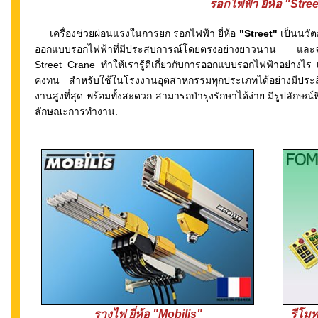
รอกไฟฟ้า ยี่ห้อ
"Stree
เครื่องช่วยผ่อนแรงในการยก
รอกไฟฟ้า ยี่ห้อ
"Street"
เป็นนวัต
ออกแบบรอกไฟฟ้าที่มีประสบการณ์โดยตรงอย่างยาวนาน และจากก
Street Crane ทำให้เรารู้ดีเกี่ยวกับการออกแบบรอกไฟฟ้าอย่างไร 
คงทน สำหรับใช้ในโรงงานอุตสาหกรรมทุกประเภทได้อย่างมีประสิท
งานสูงที่สุด พร้อมทั้งสะดวก สามารถบำรุงรักษาได้ง่าย มีรูปลักษ
ลักษณะการทำงาน.
รางไฟ ยี่ห้อ
"Mobilis"
รีโม