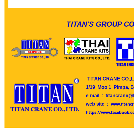
TITAN'S GROUP C
TITAN CRANE CO.,L
1/19 Moo 1 Pimpa, B
e-mail : titancrane@l
www.titancr
web site :
https://www.facebook.c