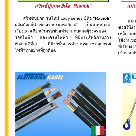
สวิทช์ปุ่มกด ยี่ห้อ
"Ravioli"
แม่เ
สวิทช์ปุ่มกด รุ่นใหม่ Lady series ยี่ห้อ
"Ravioli"
แม่เหล็
ผลิตภัณฑ์นำเข้าจากประเทศอิตาลี เป็นแบบปุ่มกด
ช่วยให้ง
เรียงแถวเดียวสำหรับช่วยทำงานกับแผงตู้วงจรของ
เหล็ก แ
รอกไฟฟ้า และเครนไฟฟ้า ที่มีประสิทธิภาพการ
ใช้งานของ
ทำงานดีที่สุด มีฟังก์ชั่นการทำงานของชุดอุปกรณ์
ที่เรียบง
ไฟฟ้าทุกอย่างที่ถูกต้อง.
เข้าจากป