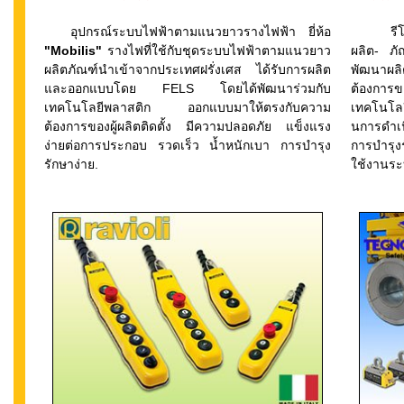
อุปกรณ์ระบบไฟฟ้าตามแนวยาวรางไฟฟ้า ยี่ห้อ
รีโมทค
"Mobilis"
รางไฟที่ใช้กับชุดระบบไฟฟ้าตามแนวยาว
ผลิต- ภ
ผลิตภัณฑ์นำเข้าจากประเทศฝรั่งเศส ได้รับการผลิต
พัฒนาผลิ
และออกแบบโดย FELS โดยได้พัฒนาร่วมกับ
ต้องการ
เทคโนโลยีพลาสติก ออกแบบมาให้ตรงกับความ
เทคโนโลย
ต้องการของผู้ผลิตติดตั้ง มีความปลอดภัย แข็งแรง
นการดำเน
ง่ายต่อการประกอบ รวดเร็ว น้ำหนักเบา การบำรุง
การบำรุง
รักษาง่าย.
ใช้งานร