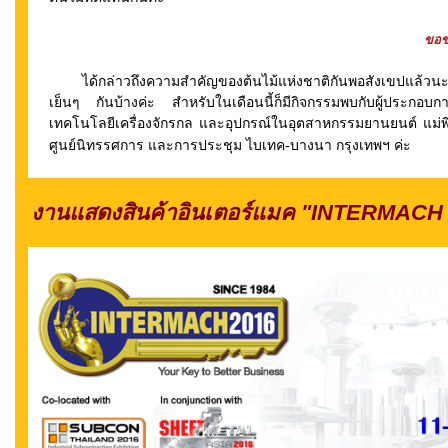
ขอข
ได้กล่าวถึงความสำคัญของต้นไม้แห่งชาติกันพอสังเขปแล้วนะคะ 
เย็นๆ กันบ้างค่ะ สำหรับในเดือนนี้ก็มีกิจกรรมพบกับผู้ประก
เทคโนโลยีเครื่องจักรกล และอุปกรณ์ในอุตสาหกรรมยานยนต์ แม่พิมพ์
ศูนย์นิทรรศการ และการประชุม ไบเทค-บางนา กรุงเทพฯ
ค่ะ
งานแสดงสินค้าอินเตอร์แมค "INTERMACH