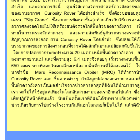
สำเร็จ และจากภารกิจนี้ ศูนย์วิจัยทางวิทยาศาสตร์ดาวอังคารของ
ของยานอวกาศ Curiosity Rover ได้อย่างสำเร็จ ซึ่งต้องขอขอบค
เครน “Sky Crane” ซึ่งจากการพัฒนาขั้นสุดท้ายเกี่ยวกับวิธีการลงจ
อวกาศลงจอดโดยไม่ใช้เครื่องยนต์จรวจใกล้พื้นผิวของดาวอังคาร เพื่อ
หายในการตรวจวัดค่าต่างๆ และความสัมพันธ์คู่กันระหว่างจรว
สัญญาณการลงจอด ยาน Curiosity Rover โดยลำพัง ซึ่งปล่อยให้เป็นอ
บรรยากาศของดาวอังคารก่อนที่จรวจได้ผลักดันยานแม่ย้อนกลับขึ้น
โดยการปล่อยจากระยะประมาณ 20 เมตร เหนือพื้นผิวดาวอังคาร, ยาน
ลงมาจากยานแม่ และที่ความสูง 6.4 เมตรจึงค่อยๆ เริ่มวางลงบนพื้น
650 เมตร ทางทิศตะวันตกเฉียงเหนือจากพื้นที่ยานที่ได้ลงจอดไว
นาซ่าชื่อ Mars Reconnaissance Orbiter (MRO) ได้ทำการบันทึ
Curiosity Rover และ ชิ้นส่วนต่างๆ กำลังถูกปล่อยออกจากยานแม่พร
พื้นผิวดาวอังคารเป็นผลสำเร็จจากข่าวสารล่าสุดที่ดิฉันได้นำมาฝากล
เรา จะไม่ได้ใช้อยู่แค่เพียงในโลกอันสวยงามของเราอีกต่อไปแล้ว ซึ่ง 
เพื่อปฏิบัติหน้าที่กันแล้ว นับเป็นครั้งแรกที่ดิฉันได้รับทราบเกี่ยวก
ข่าวเกี่ยวกับการไปสร้างโรงงานกันที่นอกโลกเลยก็เป็นไปได้ แล้วดิ