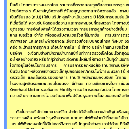
ปั้นจั่น โดยกระทรวงมหาดไทย รายการที่ตรวจสอบถูกต้องตามมาตรฐา
โดยวิศวกร ระดับสามัญวิศวกรที่ได้รับอนุญาตจากสภาวิศวกรแล้ว ทางบริษ
เซ็นต์รับรอง (คป.1) ให้กับ บริษัท ลูกค้ามาเป็นเวลา 9 ปี ได้รับการยอมร
ที่เชื่อถือได้ ความรับผิดชอบต่องาน และการส่งมอบที่ตรงเวลา โดยทางบริษ
ยุติธรรม การจัดส่งสินค้าได้ตรงตามเวลา การบริการลูกค้าอย่างดีเยี่ยม
แทน เซอร์วิส จำกัด เพื่อรองรับงานเซอร์วิสที่มีมากขึ้น การบริการต
สภาพรอก และเครนไฟฟ้าอย่างละเอียดรวมถึงระบบคอนโทรล ทั้งหมด 65 ร
ครั้ง จะเข้าบริการทุกๆ 3 เดือนถ้าภายใน 1 ปี ที่ทาง บริษัท ไทแทน เซอร์ว
บริษัทฯ จะจัดทีมช่างที่มีความชำนาญเข้าไปทำการตรวจเช็คโดยเร็วที่สุด
อะไหล่อย่างเดียว หรือถ้าผู้ว่าจ่างจะจัดหาอะไหล่มาให้ทางเราเป็นผู้ดำเนิ
ใดถ้าอยู่ในเงื่อนไขการบริการ การบริการออกหนังสือ (คป.1)ทางบริษ
ปั้นจั่น (คป.1)หลังจากเข้าตรวจเช็คอุปกรณ์รอก/เครนไฟฟ้าระยะเวลา 1 ปี
ตรวจเช็ค และเซ็นต์รับรองเอกสาร (คป.1) พนักงานของบริษัท ไทแทน 
โรงงานผู้ผลิตรอกและเครนโดยตรง มีทักษะ ความเชี่ยวชาญในการซ่อ
Overhaul Motor รวมถึงการ Modify การบริการซ่อมเร่งด่วน โดยการแ
ความเสียหาย และการโอเวอร์ฮอน เพื่อปรับปรุงสภาพชิ้นส่วนของผลิตภัณฑ์ท
ดังนั้นทางบริษัท ไทแทน เซอร์วิส จำกัด ได้เล็งเห็นความสำคัญในเรื่
การตรวจเช็ค พร้อมบำรุงรักษารอก และเครนไฟฟ้าเจ้าหน้าที่ของบริษัท
เครนไฟ้ฟ้าของพนักที่ได้ไปเซอร์วิสตามบริษัทลูกค้าต่างๆ เอาไว้ด้วย ดิฉัน