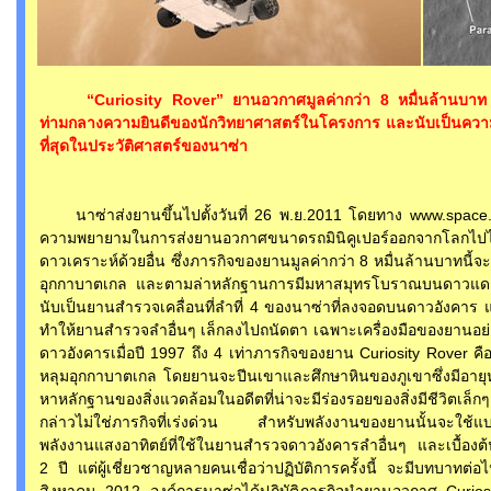
“Curiosity Rover” ยานอวกาศมูลค่ากว่า 8 หมื่นล้านบาท ของน
ท่ามกลางความยินดีของนักวิทยาศาสตร์ในโครงการ และนับเป็นค
ที่สุดในประวัติศาสตร์ของนาซ่า
นาซ่าส่งยานขึ้นไปตั้งวันที่ 26 พ.ย.2011 โดยทาง www.space.com
ความพยายามในการส่งยานอวกาศขนาดรถมินิคูเปอร์ออกจากโลกไป
ดาวเคราะห์ด้วยอื่น ซึ่งภารกิจของยานมูลค่ากว่า 8 หมื่นล้านบาทนี้
อุกกาบาตเกล และตามล่าหลักฐานการมีมหาสมุทรโบราณบนดาวแดง ส
นับเป็นยานสำรวจเคลื่อนที่ลำที่ 4 ของนาซ่าที่ลงจอดบนดาวอังคา
ทำให้ยานสำรวจลำอื่นๆ เล็กลงไปถนัดตา เฉพาะเครื่องมือของยานอย่า
ดาวอังคารเมื่อปี 1997 ถึง 4 เท่าภารกิจของยาน Curiosity Rover ค
หลุมอุกกาบาตเกล โดยยานจะปีนเขาและศึกษาหินของภูเขาซึ่งมีอายุห
หาหลักฐานของสิ่งแวดล้อมในอดีตที่น่าจะมีร่องรอยของสิ่งมีชีวิตเล็
กล่าวไม่ใช่ภารกิจที่เร่งด่วน สำหรับพลังงานของยานนั้นจะใช้แบ
พลังงานแสงอาทิตย์ที่ใช้ในยานสำรวจดาวอังคารลำอื่นๆ และเบื้อง
2 ปี แต่ผู้เชี่ยวชาญหลายคนเชื่อว่าปฏิบัติการครั้งนี้ จะมีบทบาทต่
สิงหาคม 2012 องค์การนาซ่าได้ปฏิบัติภารกิจนำยานอวกาศ Curiosi