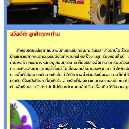
สวัสดีค่ะ ลูกค้าทุกๆ ท่าน
สำหรับเดือนนี้เรากลับมาพบกันอีกเช่นเคยนะคะ วันเวลาช่างผ่านไปเร็วจริงๆ 
นี้กันแล้วเราทุกคนต่างมุ่งมั่นตั้งใจทำงานกันให้เสร็จงานทุกเรื่องก่อนสิ้นปี แ
คะนองที่ตกกันอย่างหนักอยู่เกือบทุกวัน แต่ก็ยังมีบางพื้นที่่ที่เดือดร้
ความแห้งแล้งขาดแคลนน้ำที่่จะนำไปเลี้ยงสวนไร่นาของพวกเขา ทำให้พืช
บางพื้นที่่ก็มีฝนตกหนักมากเกินไป ทำให้มีสภาพน้ำท่วมขังเป็นเวลานาน ก
เช่นกัน นี้จึงเป็นปัญหาที่น่าเห็นใจ สำหรับพี่น้องชาวเกษตรกรของประเทศไ
ผ่านพ้นเรื่องราวร้ายๆ ไปให้ได้กันนะค่ะ และเหลือไว้แต่เรื่องดีๆ ให้มีความเ