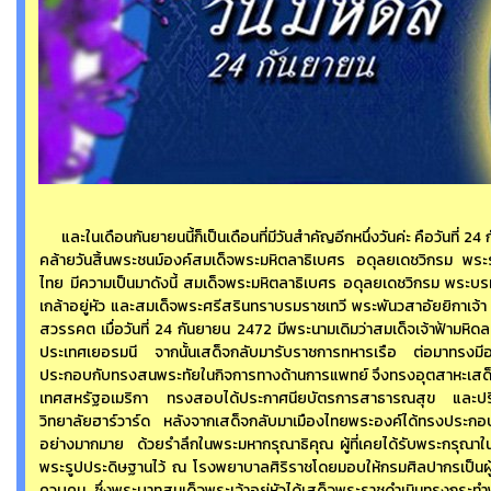
และในเดือนกันยายนนี้ก็เป็นเดือนที่มีวันสำคัญอีกหนึ่งวันค่ะ คือวันที่ 24 
คล้ายวันสิ้นพระชนม์องค์สมเด็จพระมหิตลาธิเบศร อดุลยเดชวิกรม พร
ไทย มีความเป็นมาดังนี้ สมเด็จพระมหิตลาธิเบศร อดุลยเดชวิกรม พร
เกล้าอยู่หัว และสมเด็จพระศรีสรินทราบรมราชเทวี พระพันวสาอัยยิกาเจ้า
สวรรคต เมื่อวันที่ 24 กันยายน 2472 มีพระนามเดิมว่าสมเด็จเจ้าฟ้ามหิด
ประเทศเยอรมนี จากนั้นเสด็จกลับมารับราชการทหารเรือ ต่อมาทรงมีอ
ประกอบกับทรงสนพระทัยในกิจการทางด้านการแพทย์ จึงทรงอุตสาหะเสด
เทศสหรัฐอเมริกา ทรงสอบได้ประกาศนียบัตรการสาธารณสุข และปริ
วิทยาลัยฮาร์วาร์ด หลังจากเสด็จกลับมาเมืองไทยพระองค์ได้ทรงประ
อย่างมากมาย ด้วยรำลึกในพระมหากรุณาธิคุณ ผู้ที่เคยได้รับพระกรุณาใ
พระรูปประดิษฐานไว้ ณ โรงพยาบาลศิริราชโดยมอบให้กรมศิลปากรเป็นผู้ด
ควบคุม ซึ่งพระบาทสมเด็จพระเจ้าอยู่หัวได้เสด็จพระราชดำเนินทรงกระทำพิ