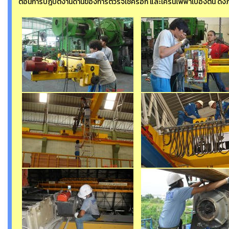
ตอนการปฎิบัติงานด้านของการตวรจเช็ครอก และเครนไฟฟ้าเบื้องต้น ดังภาพ