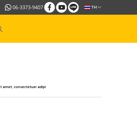
06-3373-9407
TH
t amet, consectetuer adipi