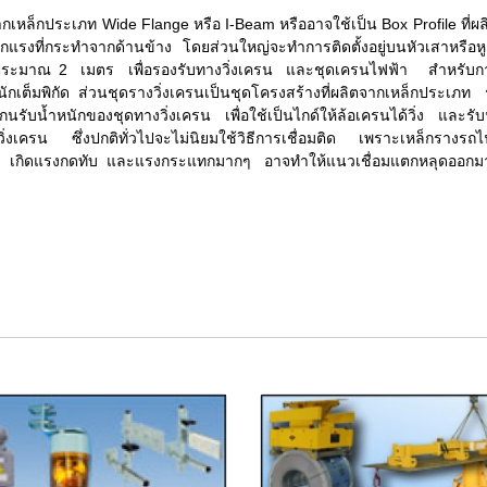
ล็กประเภท Wide Flange หรือ I-Beam หรืออาจใช้เป็น Box Profile ที่ผลิต
กแรงที่กระทำจากด้านข้าง โดยส่วนใหญ่จะทำการติดตั้งอยู่บนหัวเสาหรือหูช้า
ระมาณ 2 เมตร เพื่อรองรับทางวิ่งเครน และชุดเครนไฟฟ้า สำหรับกา
ักเต็มพิกัด ส่วนชุดรางวิ่งเครนเป็นชุดโครงสร้างที่ผลิตจากเหล็กประเภท ร
นรับน้ำหนักของชุดทางวิ่งเครน เพื่อใช้เป็นไกด์ให้ล้อเครนได้วิ่ง และร
งวิ่งเครน ซึ่งปกติทั่วไปจะไม่นิยมใช้วิธีการเชื่อมติด เพราะเหล็กรางรถ
บ่อยๆ เกิดแรงกดทับ และแรงกระแทกมากๆ อาจทำให้แนวเชื่อมแตกหลุดออกม