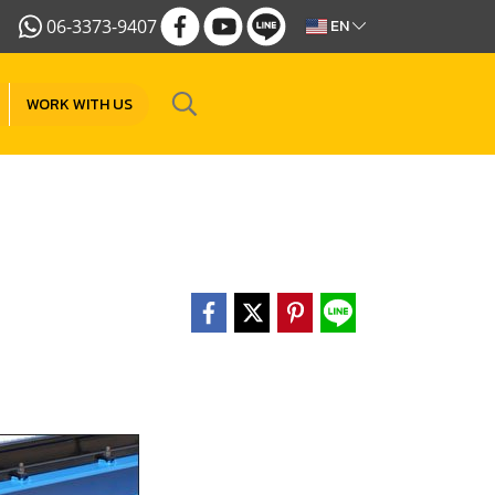
06-3373-9407
EN
WORK WITH US