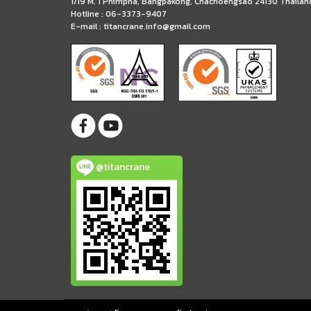
1/19 M. 1 Phimpha, Bangpakong, Chachoengsao 24130 Thailan
Hotline : 06-3373-9407
E-mail :
titancrane.info@gmail.com
@titancrane