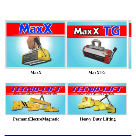
MaxX
MaxXTG
PermantElectroMagnetic
Heavy Duty Lifting