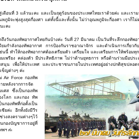
ดือนที่ 3 แล้วนะคะ และเป็นฤดูร้อนของประเทศไทยเราด้วยค่ะ และเรามารอ
หภูมิจะพุ่งสูงสุดกี่องศา แต่ทั้งนี้และทั้งนั้น ไม่ว่าอุณหภูมิจะกี่องศา เราก็ไ
ยนะคะ
งวันกองทัพอากาศไทยกันบ้างค่ะ วันที่ 27 มีนาคม เป็นวันที่ระลึกกองทัพ
ตรียมกำลังกองทัพอากาศ การป้องกันราชอาณาจักร และดำเนินการเกี่ยวกับ
ช่นนี้ ทำให้กองทัพอากาศต้องเตรียมตัว เตรียมใจ และเตรียมการให้พร้อมทุกเ
ร้อมเพรียง คล่องตัว มีประสิทธิภาพ ไม่ว่าด้านยุทธการ หรือด้านร่วมมือประ
นับสนุน เพื่อให้ประเทศ และประชาชนภายในประเทศอยู่อย่างปกติสุขปลอ
ข็ญต่างๆ ค่ะ
r Force กองทัพ
ภายหลังจากการจัด
่งเศส ซึ่งเป็นกองทัพ
องโลก และกอง ทัพ
กองทัพที่ก่อตั้งเป็น
ยค่ะ อีกทั้งยังมีวีร
วงสงครามต่างๆไว้
องบัญชาการอยู่ที่
เทพฯ
ค่ะ