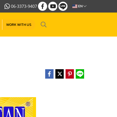
06-3373-9407
EN
WORK WITH US