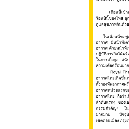
เดือนนี้เข้าสู่เ
ร้อนปีนี้ของไทย อุณ
ดูแลสุขภาพกันด้ว
ในเดือนนี้ขอพูดถึ
อากาศ มีหน้าที่เ
อากาศ ด้วยหน้าที่เ
ปฏิบัติภารกิจได้พ
ในการเกื้อกูล ส
ความเดือดร้อนยากเ
Royal Thai Ai
อากาศไทยเกิดขึ้น
ตั้งกองทัพอากาศฝรั
อากาศหน่วยแรกข
อากาศไทย ถือว่าเป็น
ลำดับแรกๆ ของเอเซี
กรรมสำคัญๆ ในช่
มากมาย ปัจจุบันก
เขตดอนเมือง กรุง