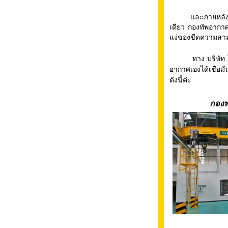
และภายหลังได้รับ
เดียว กองทัพอากา
แง่ของขีดความสา
ทาง บริษัท ไทแท
อากาศเองได้เชื่อม
ดังนี้ค่ะ
กองพ