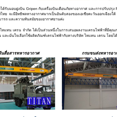
มอบฝูงบิน Gripen กับเครื่องบินเตือนภัยทางอากาศ และการปรับปรุง 
ศไทย จะมีอิทธิพลทางอากาศมากเป็นอันดับสองของเอเซียตะวันออกเฉียงใต้
มารถ และความทันสมัยของอากาศยานค่ะ
น เครน จำกัด ได้เป็นส่วนหนึ่งในการเสนอผลงานเครนไฟฟ้าที่มีคุณ
ั่น และมั่นใจเลือกใช้ผลิตภัณฑ์เครนไฟฟ้ากับทางบริษัท ไทแทน เครน โดยได
ันสื่อสารทหารอากาศ
กรมขนส่งทหารอา