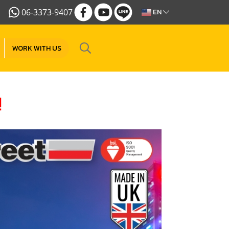
06-3373-9407
EN
WORK WITH US
!